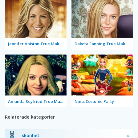
Jennifer Aniston True Make Up
Dakota Fanning True Make Up
Amanda Seyfried True Make Up
Nina: Costume Party
Relaterade kategorier
skönhet