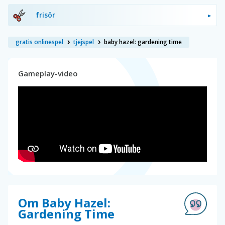
frisör
gratis onlinespel
tjejspel
baby hazel: gardening time
Gameplay-video
Om Baby Hazel:
Gardening Time