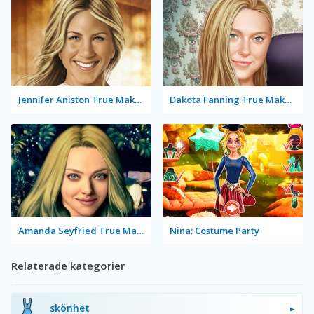
Jennifer Aniston True Make Up
Dakota Fanning True Make Up
Amanda Seyfried True Make Up
Nina: Costume Party
Relaterade kategorier
skönhet