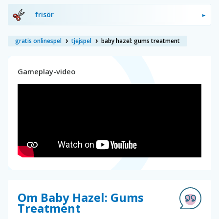
frisör
gratis onlinespel
tjejspel
baby hazel: gums treatment
Gameplay-video
Om Baby Hazel: Gums
Treatment