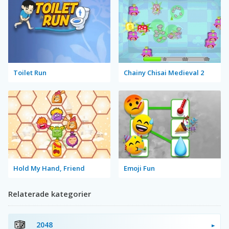
Toilet Run
Chainy Chisai Medieval 2
Hold My Hand, Friend
Emoji Fun
Relaterade kategorier
2048