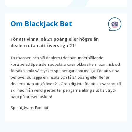
Om Blackjack Bet
För att vinna, nå 21 poäng eller högre än
dealern utan att överstiga 21!
Ta chansen och slå dealern i det här underhållande
kortspelet! Spela den populära casinoklassikern utan risk och
försök samla så mycket spelpengar som möjligt. För att vinna
behöver du lägga en insats och få 21 poäng eller fler än
dealern utan att gå över 21. Oroa dig inte för att satsa stort, till
skillnad från verkligheten tar pengarna aldrig slut här, tryck
bara på presentasken!
Spelutgivare: Famobi