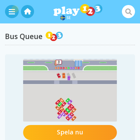
SE
Bus Queue
Spela nu