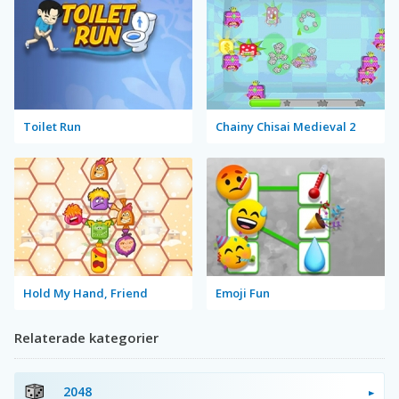
Toilet Run
Chainy Chisai Medieval 2
Hold My Hand, Friend
Emoji Fun
Relaterade kategorier
2048