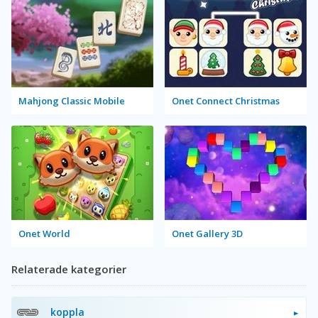
Mahjong Classic Mobile
Onet Connect Christmas
Onet World
Onet Gallery 3D
Relaterade kategorier
koppla