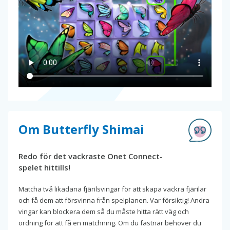
Om Butterfly Shimai
Redo för det vackraste Onet Connect-
spelet hittills!
Matcha två likadana fjärilsvingar för att skapa vackra fjärilar
och få dem att försvinna från spelplanen. Var försiktig! Andra
vingar kan blockera dem så du måste hitta rätt väg och
ordning för att få en matchning. Om du fastnar behöver du