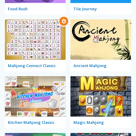
Food Rush
Tile Journey
Mahjong Connect Classic
Ancient Mahjong
Kitchen Mahjong Classic
Magic Mahjong