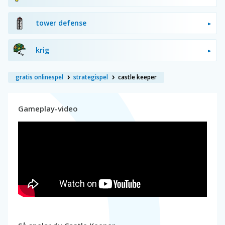
tower defense
krig
gratis onlinespel
strategispel
castle keeper
Gameplay-video