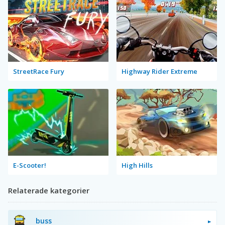
StreetRace Fury
Highway Rider Extreme
E-Scooter!
High Hills
Relaterade kategorier
buss