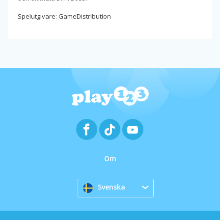
Spelutgivare: GameDistribution
Om
Svenska