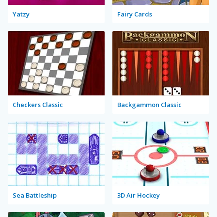
Yatzy
Fairy Cards
Checkers Classic
Backgammon Classic
Sea Battleship
3D Air Hockey