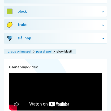
block
frukt
slå ihop
gratis onlinespel
pussel spel
glow blast!
Gameplay-video