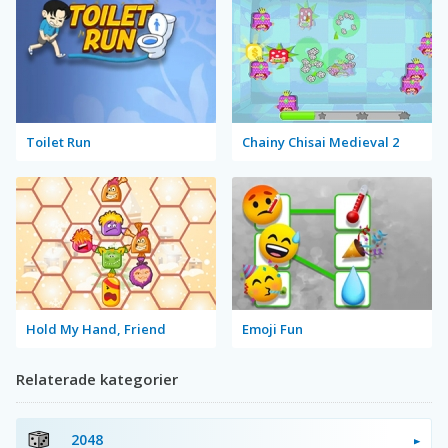
Toilet Run
Chainy Chisai Medieval 2
Hold My Hand, Friend
Emoji Fun
Relaterade kategorier
2048