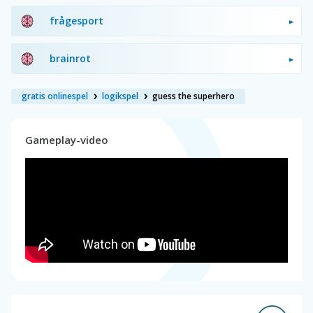
frågesport
brainrot
gratis onlinespel
logikspel
guess the superhero
Gameplay-video