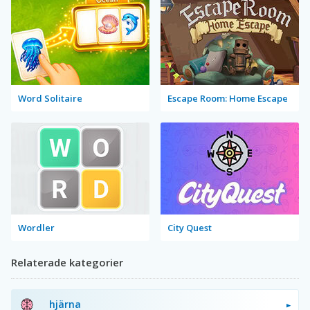
Word Solitaire
Escape Room: Home Escape
Wordler
City Quest
Relaterade kategorier
hjärna