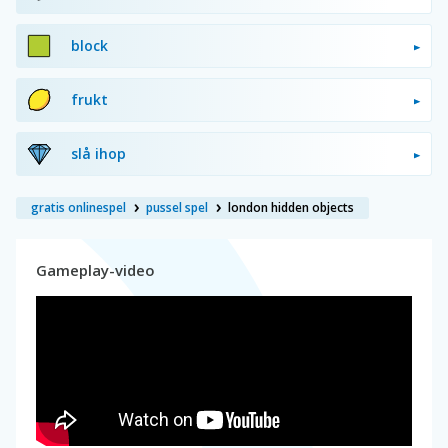
block
frukt
slå ihop
gratis onlinespel
pussel spel
london hidden objects
Gameplay-video