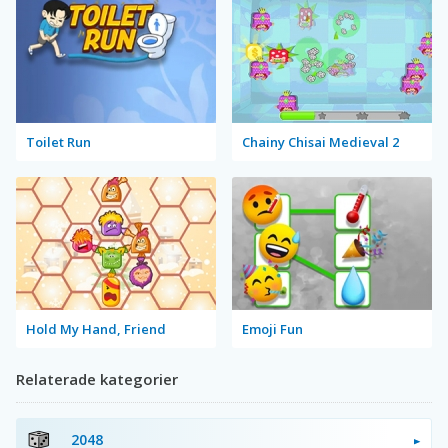
Toilet Run
Chainy Chisai Medieval 2
Hold My Hand, Friend
Emoji Fun
Relaterade kategorier
2048