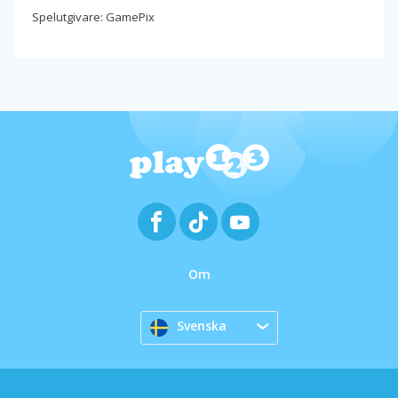
Spelutgivare: GamePix
Om
Svenska