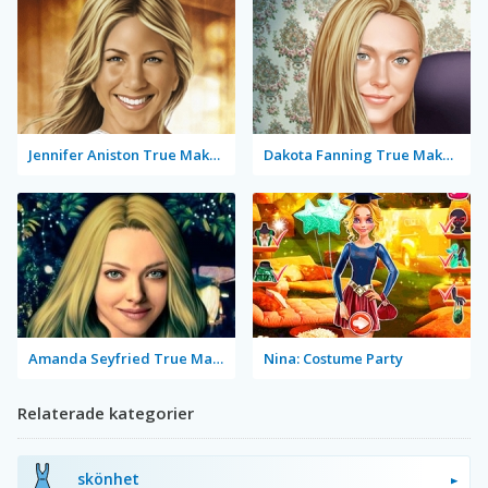
Jennifer Aniston True Make Up
Dakota Fanning True Make Up
Amanda Seyfried True Make Up
Nina: Costume Party
Relaterade kategorier
skönhet