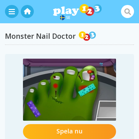
SE
Monster Nail Doctor
Spela nu