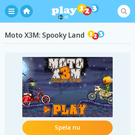
SE
Moto X3M: Spooky Land
Spela nu