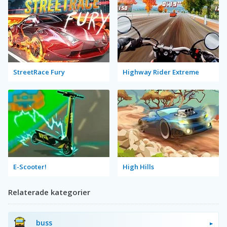
StreetRace Fury
Highway Rider Extreme
E-Scooter!
High Hills
Relaterade kategorier
buss