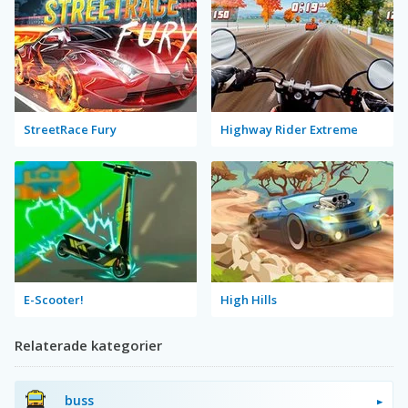
StreetRace Fury
Highway Rider Extreme
E-Scooter!
High Hills
Relaterade kategorier
buss