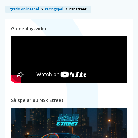
gratis onlinespel
racingspel
nsr street
Gameplay-video
Så spelar du NSR Street