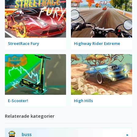
StreetRace Fury
Highway Rider Extreme
E-Scooter!
High Hills
Relaterade kategorier
buss