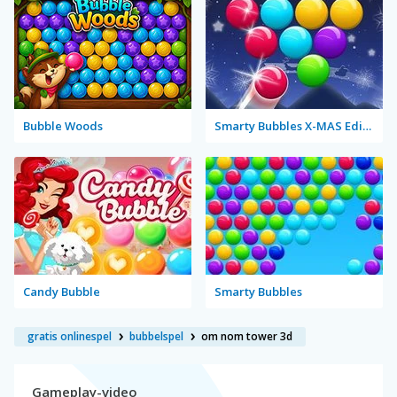
Bubble Woods
Smarty Bubbles X-MAS Edition
Candy Bubble
Smarty Bubbles
gratis onlinespel
bubbelspel
om nom tower 3d
Gameplay-video