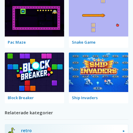
Pac Maze
Snake Game
Block Breaker
Ship Invaders
Relaterade kategorier
retro