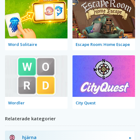
Word Solitaire
Escape Room: Home Escape
Wordler
City Quest
Relaterade kategorier
hjärna