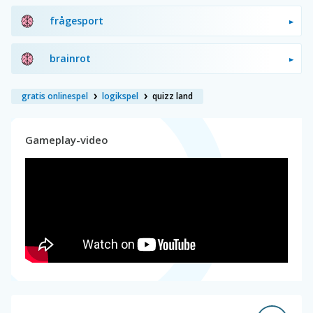
frågesport
brainrot
gratis onlinespel
logikspel
quizz land
Gameplay-video