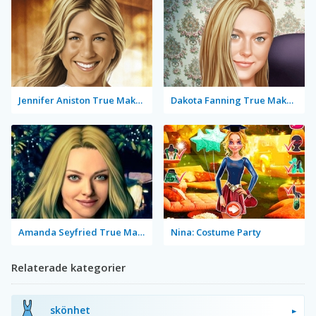
Jennifer Aniston True Make Up
Dakota Fanning True Make Up
Amanda Seyfried True Make Up
Nina: Costume Party
Relaterade kategorier
skönhet