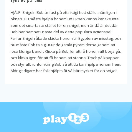
fyllt av portals
HJÄLP! Snigeln Bob är fast på ett riktigt hett ställe, nämligen i
öknen. Du måste hjälpa honom ut! Öknen känns kanske inte
som det smartaste stället för en snigel, men ändå är det där
Bob har hamnat i nästa del av detta populära actionspel.
Farfar Snigel råkade skicka honom till Egypten av misstag, och
nu måste Bob ta sig ut ur de gamla pyramiderna genom att
lösa kluriga banor. Klicka på Bob för att få honom att börja gå,
och klicka igen för att få honom att stanna. Tryck på knappar
och styr allt runtomkring Bob så att du kan hjälpa honom hem.
Aldrig tidigare har folk hjälpts åt så här mycket för en snigel!