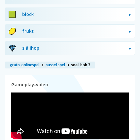
block
frukt
slå ihop
gratis onlinespel
pussel spel
snail bob 3
Gameplay-video