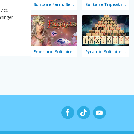
Solitaire Farm: Seasons 5
Solitaire Tripeaks Escapes
 vice
anningen
Emerland Solitaire
Pyramid Solitaire: Great Pyramid