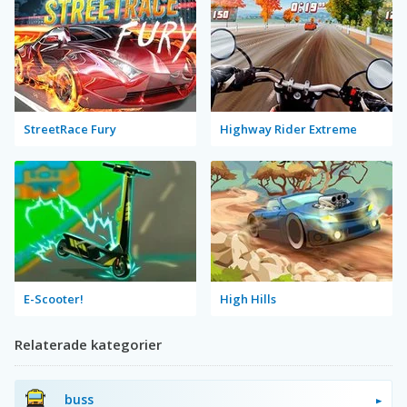
StreetRace Fury
Highway Rider Extreme
E-Scooter!
High Hills
Relaterade kategorier
buss