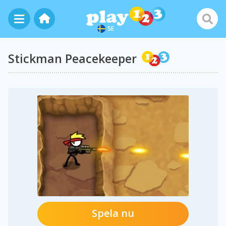
SE
Stickman Peacekeeper
Spela nu