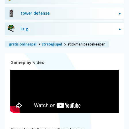
tower defense
krig
gratis onlinespel
strategispel
stickman peacekeeper
Gameplay-video