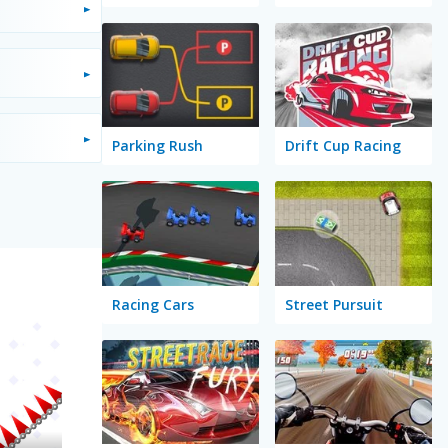
Parking Rush
Drift Cup Racing
Racing Cars
Street Pursuit