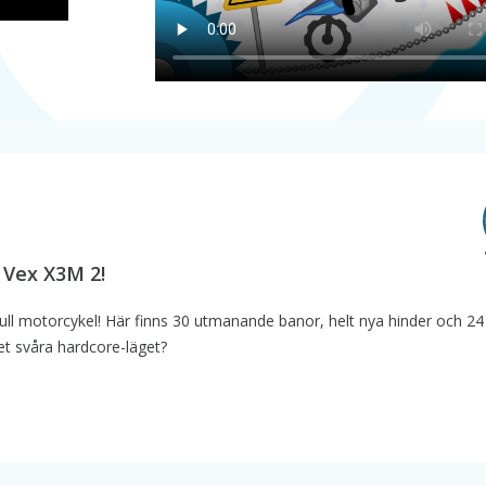
 Vex X3M 2!
ull motorcykel! Här finns 30 utmanande banor, helt nya hinder och 24
let svåra hardcore-läget?