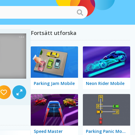
Fortsätt utforska
Parking Jam Mobile
Neon Rider Mobile
Speed Master
Parking Panic Mobile