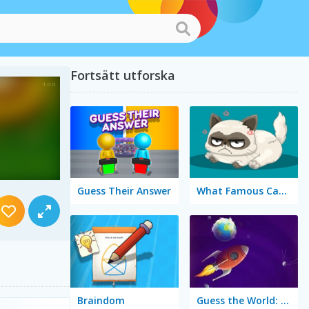
Fortsätt utforska
Guess Their Answer
What Famous Cat Are You
Braindom
Guess the World: Alien Quest