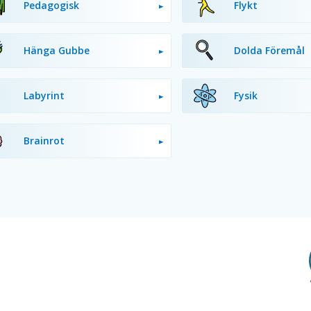
Pedagogisk
Flykt
Hänga Gubbe
Dolda Föremål
Labyrint
Fysik
Brainrot