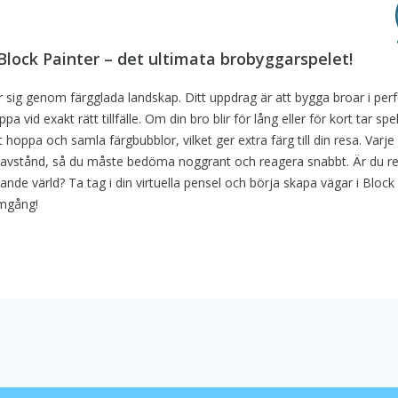
lock Painter – det ultimata brobyggarspelet!
r sig genom färgglada landskap. Ditt uppdrag är att bygga broar i per
 vid exakt rätt tillfälle. Om din bro blir för lång eller för kort tar spel
t hoppa och samla färgbubblor, vilket ger extra färg till din resa. Varje
h avstånd, så du måste bedöma noggrant och reagera snabbt. Är du re
de värld? Ta tag i din virtuella pensel och börja skapa vägar i Block 
amgång!