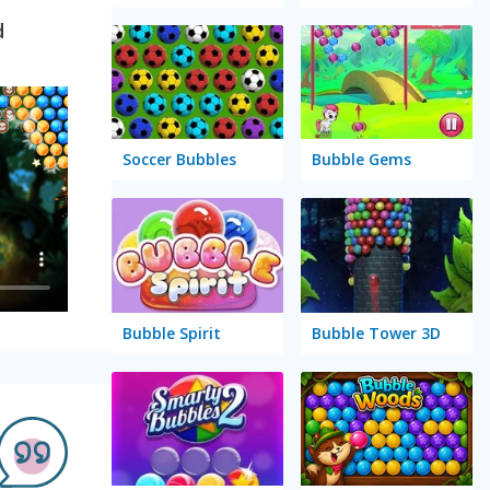
d
Soccer Bubbles
Bubble Gems
Bubble Spirit
Bubble Tower 3D