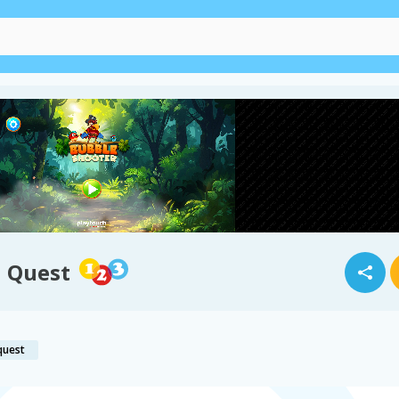
d Quest
quest