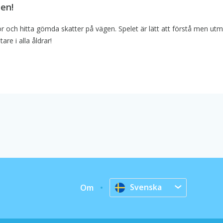
ten!
r och hitta gömda skatter på vägen. Spelet är lätt att förstå men u
re i alla åldrar!
Svenska
Om