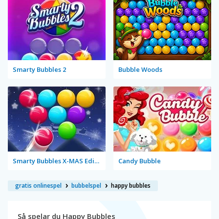
Smarty Bubbles 2
Bubble Woods
Smarty Bubbles X-MAS Edition
Candy Bubble
gratis onlinespel
bubbelspel
happy bubbles
Så spelar du Happy Bubbles