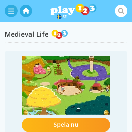
SE
Medieval Life
Spela nu