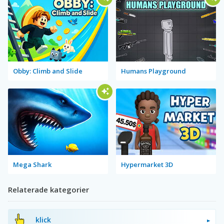
Obby: Climb and Slide
Humans Playground
Mega Shark
Hypermarket 3D
Relaterade kategorier
klick