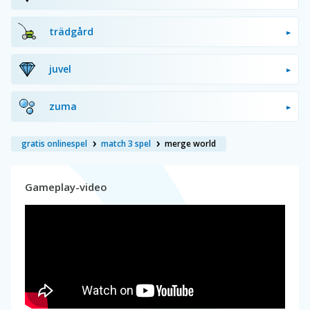
trädgård
juvel
zuma
gratis onlinespel
match 3 spel
merge world
Gameplay-video