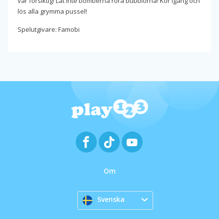
var försiktig! Låt inte bomberna röra bubblorna! Kör igång och
lös alla grymma pussel!
Spelutgivare: Famobi
Om
Svenska