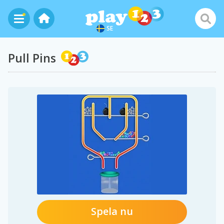
SE
Pull Pins
Spela nu