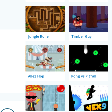
Jungle Roller
Timber Guy
Allez Hop
Pong vs Pitfall