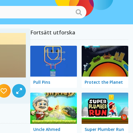
Fortsätt utforska
Pull Pins
Protect the Planet
Uncle Ahmed
Super Plumber Run