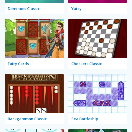
Dominoes Classic
Yatzy
Fairy Cards
Checkers Classic
Backgammon Classic
Sea Battleship