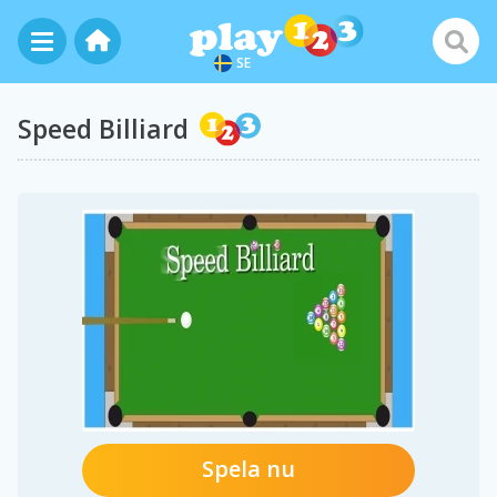
SE
Speed Billiard
Spela nu