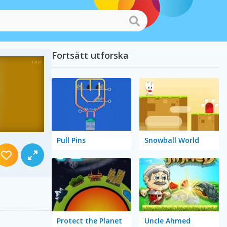
Fortsätt utforska
Pull Pins
Snowball World
Protect the Planet
Uncle Ahmed