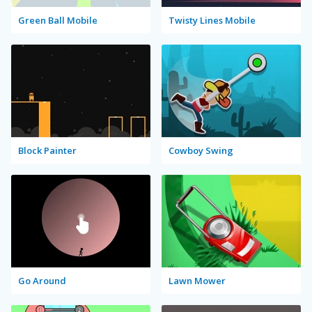
Green Ball Mobile
Twisty Lines Mobile
Block Painter
Cowboy Swing
Go Around
Lawn Mower