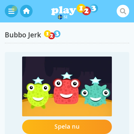
SE
Bubbo Jerk
Spela nu