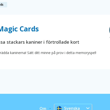
rds
agic Cards
ssa stackars kaniner i förtrollade kort
ädda kaninerna! Sätt ditt minne på prov i detta memoryspel!
Svenska
Om