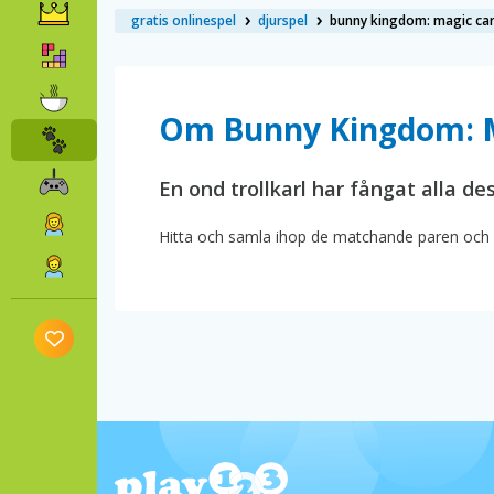
gratis onlinespel
djurspel
bunny kingdom: magic ca
Om Bunny Kingdom: M
En ond trollkarl har fångat alla de
Hitta och samla ihop de matchande paren och r