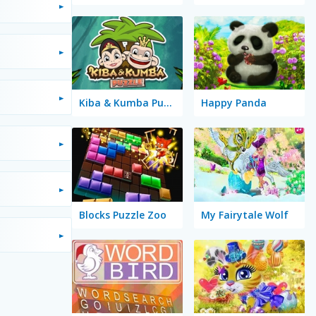
Kiba & Kumba Puzzle
Happy Panda
Blocks Puzzle Zoo
My Fairytale Wolf