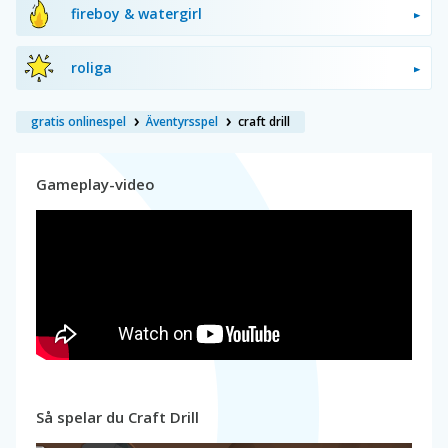
fireboy & watergirl
roliga
gratis onlinespel
Äventyrsspel
craft drill
Gameplay-video
Så spelar du Craft Drill