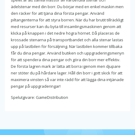
spelet är att samla massor av värdefulla stenar och
ädelstenar med din borr. Du börjar med en enkel maskin men
den räcker för att tjäna dina första pengar. Använd
piltangenterna för att styra borren. När du har brutit tillräckligt
med resurser kan du byta till insamlingsmaskinen genom att
klicka på knappen i det nedre högra hörnet. Då placeras de
krossade stenarna på transportbandet och alla stenar lastas
upp på lastbilen för försäljning. När lastbilen kommer tillbaka
får du dina pengar. Använd butiken och uppgraderingsmenyn
för att spendera dina pengar och göra din borr mer effektiv.
De första lagren mark är lätta att borra igenom men djupare
ner stöter du på hårdare lager. Håll din borr i gott skick för att
maximera vinsten så var inte rädd för att lägga dina intjänade
pengar på uppgraderingar!
Spelutgivare: GameDistribution