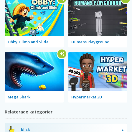
Obby: Climb and Slide
Humans Playground
Mega Shark
Hypermarket 3D
Relaterade kategorier
klick