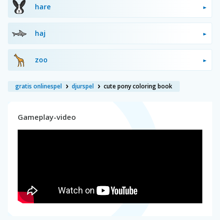
hare
haj
zoo
gratis onlinespel
djurspel
cute pony coloring book
Gameplay-video