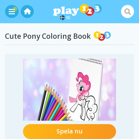
SE
Cute Pony Coloring Book
Spela nu