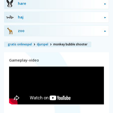
hare
haj
zoo
gratis onlinespel
djurspel
monkey bubble shooter
Gameplay-video