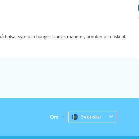
l på hälsa, syre och hunger. Undvik maneter, bomber och fisknät!
Svenska
Om