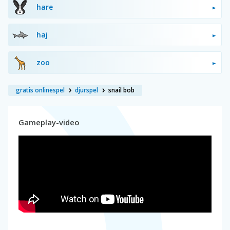
hare
haj
zoo
gratis onlinespel
djurspel
snail bob
Gameplay-video