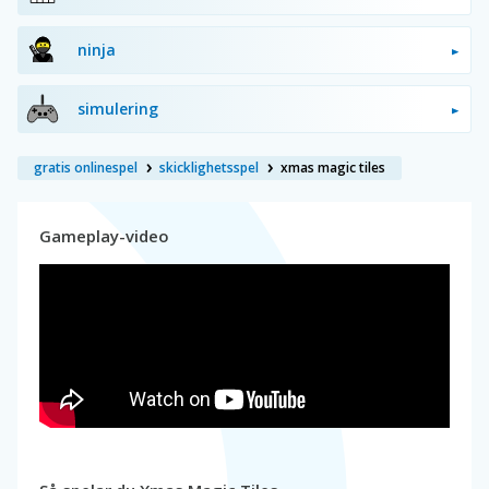
ninja
simulering
gratis onlinespel
skicklighetsspel
xmas magic tiles
Gameplay-video