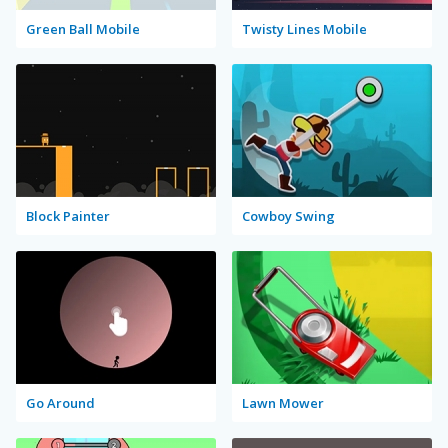
Green Ball Mobile
Twisty Lines Mobile
Block Painter
Cowboy Swing
Go Around
Lawn Mower