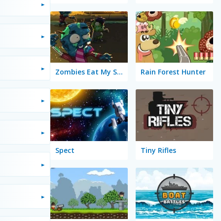
Zombies Eat My Stocking
Rain Forest Hunter
Spect
Tiny Rifles